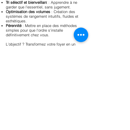
Tri sélectif et bienveillan
t : Apprendre à ne
garder que l'essentiel, sans jugement.
Optimisation des volumes
: Création des
systèmes de rangement intuitifs, fluides et
esthétiques.
Pérennité
: Mettre en place des méthodes
simples pour que l'ordre s'installe
définitivement chez vous.
L'objectif ? Transformez votre foyer en un
véritable cocon ressourçant.
TARIFS :
100 € /heure *
Forfait : 250 € la demie journée de 3h *
*(des frais peuvent s'ajouter selon la
localisation)
TVA non applicable, art. 293 B du CGI