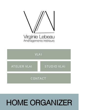
VLAI
ATELIER VLAI
STUDIO VLAI
CONTACT
HOME ORGANIZER